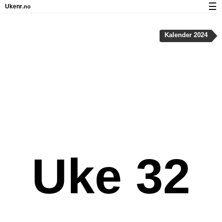
☰
Ukenr
.no
Kalender med helligdager og ukenumre
Kalender 2024
Ukenummer og helligdager på iPhone
Om Ukenr.no
Personvern og informasjonskapsler
Uke 32