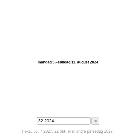
mandag 5.–søndag 11. august 2024
➜
f.eks.
35
,
7 2027
,
22 okt.
eller
andre pinsedag 2027
.