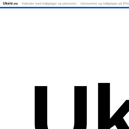
Ukenr
.no
Kalender med helligdager og ukenumre
Ukenummer og helligdager på iPh
Uk