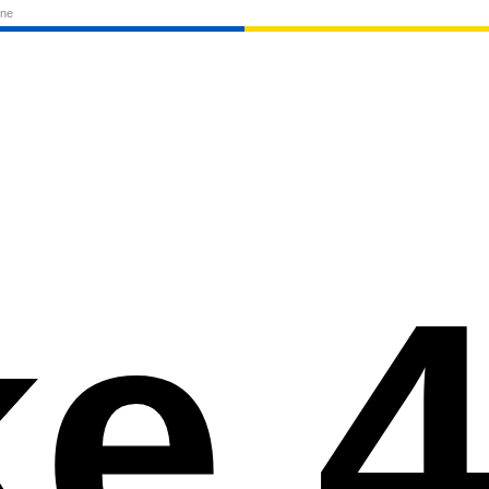
one
e 