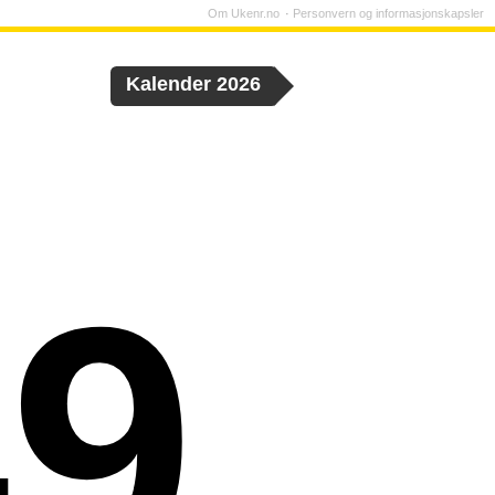
Om Ukenr.no
Personvern og informasjonskapsler
Kalender 2026
49