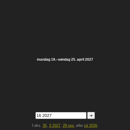
mandag 19.–søndag 25. april 2027
➜
f.eks.
35
,
3 2027
,
29 nov.
eller
jul 2026
.