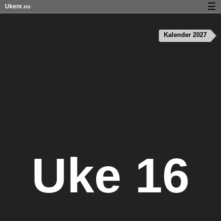
☰
Ukenr
.no
Kalender med helligdager og ukenumre
Kalender 2027
Ukenummer og helligdager på iPhone
Om Ukenr.no
Personvern og informasjonskapsler
Uke 16