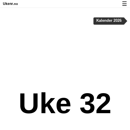
☰
Ukenr
.no
Kalender med helligdager og ukenumre
Kalender 2026
Ukenummer og helligdager på iPhone
Om Ukenr.no
Personvern og informasjonskapsler
Uke 32