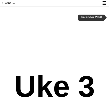
☰
Ukenr
.no
Kalender med helligdager og ukenumre
Kalender 2028
Ukenummer og helligdager på iPhone
Om Ukenr.no
Personvern og informasjonskapsler
Uke 3