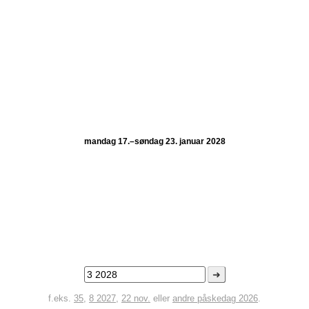
mandag 17.–søndag 23. januar 2028
➜
f.eks.
35
,
8 2027
,
22 nov.
eller
andre påskedag 2026
.