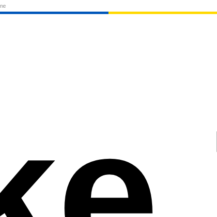
one
ke 