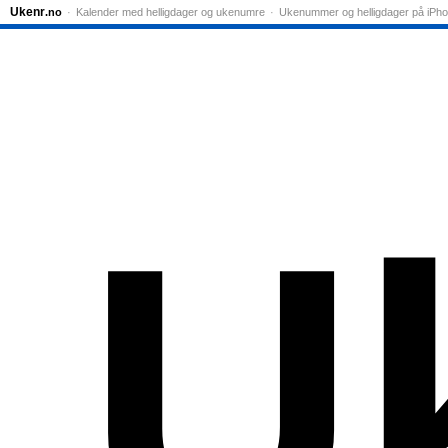
Ukenr
.no
Kalender med helligdager og ukenumre
Ukenummer og helligdager på iPh
U