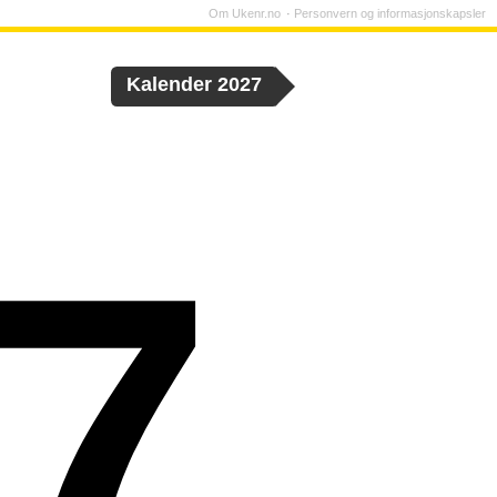
Om Ukenr.no
Personvern og informasjonskapsler
Kalender 2027
7