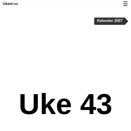
☰
Ukenr
.no
Kalender med helligdager og ukenumre
Kalender 2027
Ukenummer og helligdager på iPhone
Om Ukenr.no
Personvern og informasjonskapsler
Uke 43