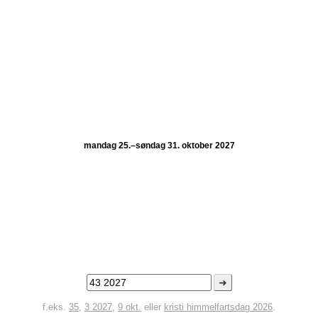
mandag 25.–søndag 31. oktober 2027
➜
f.eks.
35
,
3 2027
,
9 okt.
eller
kristi himmelfartsdag 2026
.