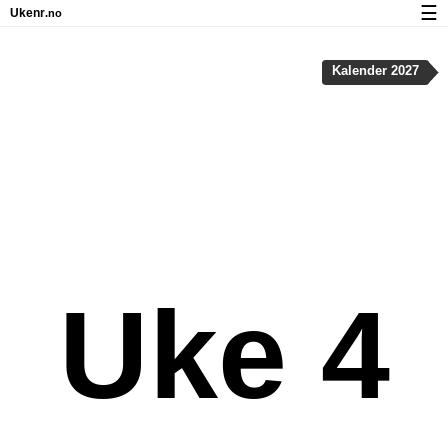
☰
Ukenr
.no
Kalender med helligdager og ukenumre
Kalender 2027
Ukenummer og helligdager på iPhone
Om Ukenr.no
Personvern og informasjonskapsler
Uke 4