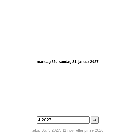
mandag 25.–søndag 31. januar 2027
➜
f.eks.
35
,
3 2027
,
11 nov.
eller
pinse 2026
.