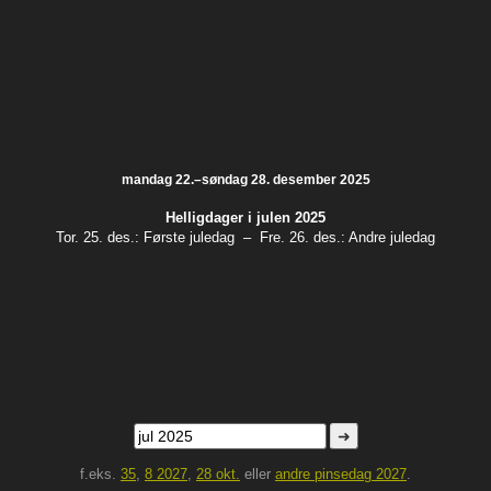
mandag 22.–søndag 28. desember 2025
Helligdager i
julen 2025
Tor. 25. des.:
Første juledag
–
Fre. 26. des.:
Andre juledag
➜
f.eks.
35
,
8 2027
,
28 okt.
eller
andre pinsedag 2027
.