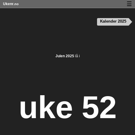
☰
Ukenr
.no
Kalender med helligdager og ukenumre
Kalender 2025
Ukenummer og helligdager på iPhone
Om Ukenr.no
Personvern og informasjonskapsler
Julen 2025
lå i
uke 52