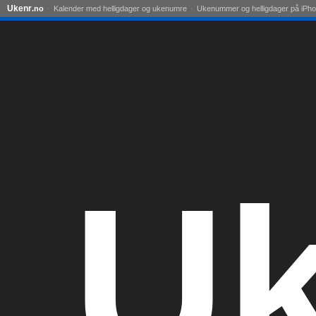
Ukenr
.no
Kalender med helligdager og ukenumre
Ukenummer og helligdager på iPh
Uk