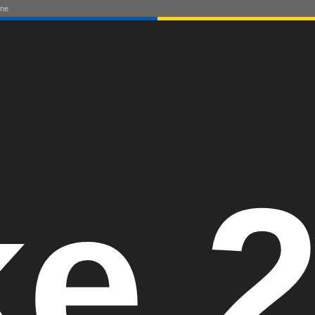
one
e 