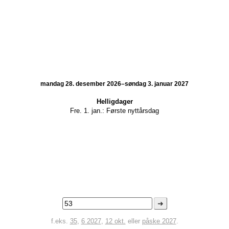
mandag 28. desember 2026–søndag 3. januar 2027
Helligdager
Fre. 1. jan.:
Første nyttårsdag
➜
f.eks.
35
,
6 2027
,
12 okt.
eller
påske 2027
.