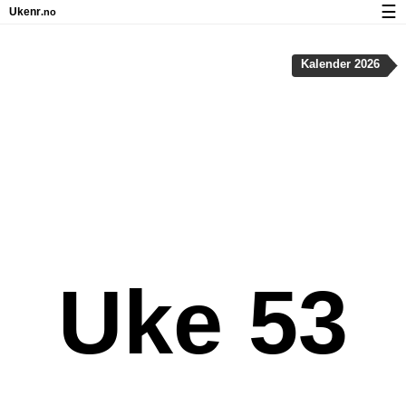
☰
Ukenr
.no
Kalender med helligdager og ukenumre
Kalender 2026
Ukenummer og helligdager på iPhone
Om Ukenr.no
Personvern og informasjonskapsler
Uke 53