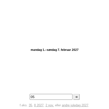
mandag 1.–søndag 7. februar 2027
➜
f.eks.
35
,
8 2027
,
2 nov.
eller
andre juledag 2027
.