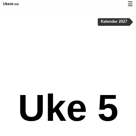
☰
Ukenr
.no
Kalender med helligdager og ukenumre
Kalender 2027
Ukenummer og helligdager på iPhone
Om Ukenr.no
Personvern og informasjonskapsler
Uke 5