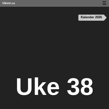
☰
Ukenr
.no
Kalender med helligdager og ukenumre
Kalender 2026
Ukenummer og helligdager på iPhone
Om Ukenr.no
Personvern og informasjonskapsler
Uke 38