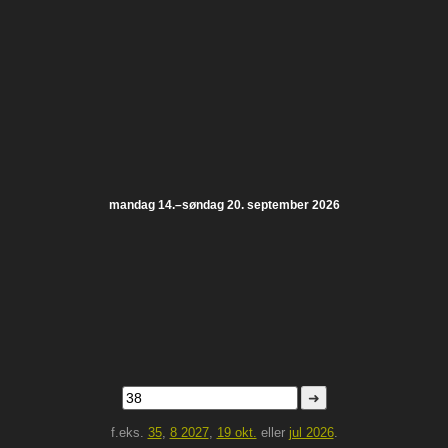
mandag 14.–søndag 20. september 2026
➜
f.eks.
35
,
8 2027
,
19 okt.
eller
jul 2026
.