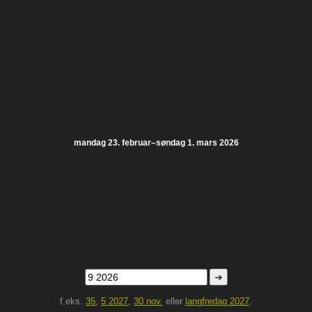
mandag 23. februar–søndag 1. mars 2026
➜
f.eks.
35
,
5 2027
,
30 nov.
eller
langfredag 2027
.